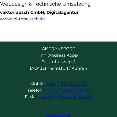
Webdesign & Technische Umsetzung
vektorrausch GmbH, Digitalagentur
www.vektorrausch.de
AK TRANSPORT
Inh. Andreas Köpp
Buurnhusweg 4
D-24321 Helmstorf / Kühren
Mobile:
+49 (0) 171 214 35 97
Telefon:
+49 (0) 4381 207 26 76
E-Mail:
a_koepp@aktransport.de
Impressum