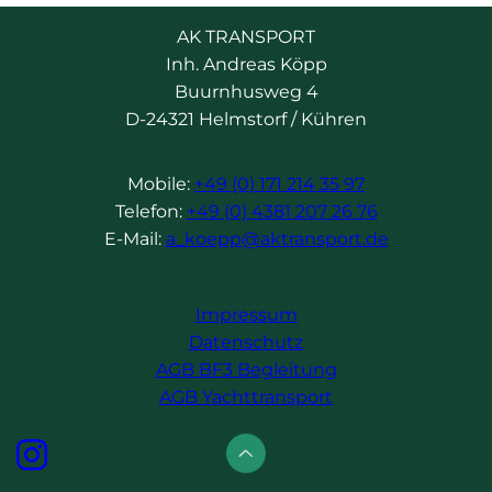
AK TRANSPORT
Inh. Andreas Köpp
Buurnhusweg 4
D-24321 Helmstorf / Kühren
Mobile:
+49 (0) 171 214 35 97
Telefon:
+49 (0) 4381 207 26 76
E-Mail:
a_koepp@aktransport.de
Impressum
Datenschutz
AGB BF3 Begleitung
AGB Yachttransport